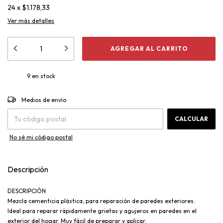
24
x
$1.178,33
Ver más detalles
9
en stock
CAMBIAR CP
Entregas para el CP:
Medios de envío
CALCULAR
No sé mi código postal
Descripción
DESCRIPCIÓN
Mezcla cementicia plástica, para reparación de paredes exteriores.
Ideal para reparar rápidamente grietas y agujeros en paredes en el
exterior del hogar. Muy fácil de preparar y aplicar.