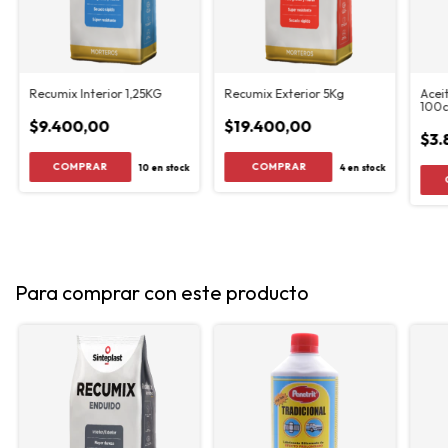
Recumix Interior 1,25KG
Recumix Exterior 5Kg
Acei
100
$9.400,00
$19.400,00
$3.
10
en stock
4
en stock
Para comprar con este producto