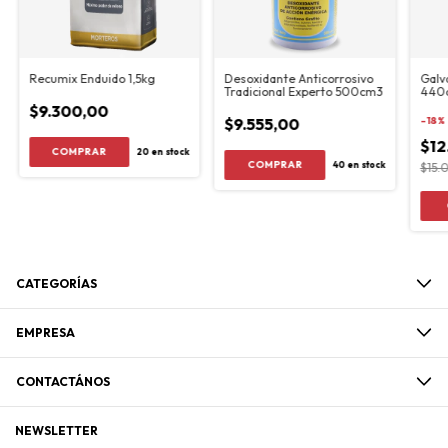
Recumix Enduido 1,5kg
Desoxidante Anticorrosivo
Galv
Tradicional Experto 500cm3
440
$9.300,00
$9.555,00
-
18
%
$12
20
en stock
40
en stock
$15.
CATEGORÍAS
EMPRESA
CONTACTÁNOS
NEWSLETTER