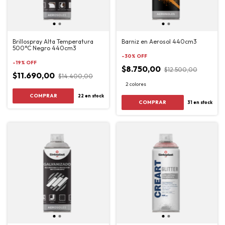
Brillospray Alta Temperatura
Barniz en Aerosol 440cm3
500°C Negro 440cm3
-
30
%
OFF
-
19
%
OFF
$8.750,00
$12.500,00
$11.690,00
$14.400,00
2 colores
22
en stock
COMPRAR
31
en stock