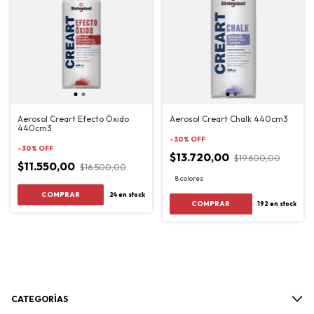
Aerosol Creart Efecto Óxido
Aerosol Creart Chalk 440cm3
440cm3
-
30
%
OFF
-
30
%
OFF
$13.720,00
$19.600,00
$11.550,00
$16.500,00
8 colores
24
en stock
COMPRAR
192
en stock
CATEGORÍAS