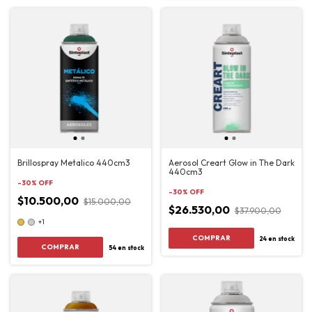
Brillospray Metalico 440cm3
Aerosol Creart Glow in The Dark
440cm3
-
30
%
OFF
-
30
%
OFF
$10.500,00
$15.000,00
$26.530,00
$37.900,00
+1
24
en stock
COMPRAR
54
en stock