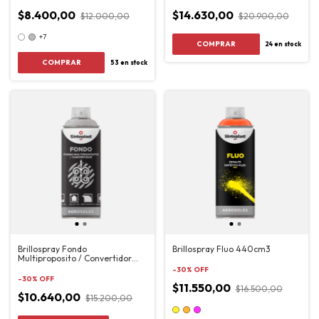
$8.400,00
$14.630,00
$12.000,00
$20.900,00
+7
24
en stock
COMPRAR
53
en stock
Brillospray Fondo
Brillospray Fluo 440cm3
Multiproposito / Convertidor
Blanco 440cm3
-
30
%
OFF
-
30
%
OFF
$11.550,00
$16.500,00
$10.640,00
$15.200,00