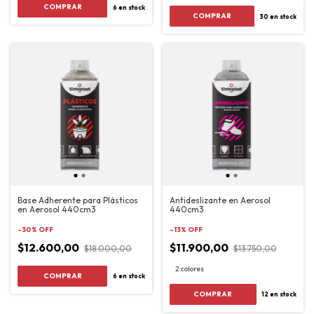
6
en stock
COMPRAR
30
en stock
Base Adherente para Plásticos
Antideslizante en Aerosol
en Aerosol 440cm3
440cm3
-
30
%
OFF
-
13
%
OFF
$12.600,00
$11.900,00
$18.000,00
$13.750,00
2 colores
6
en stock
COMPRAR
12
en stock