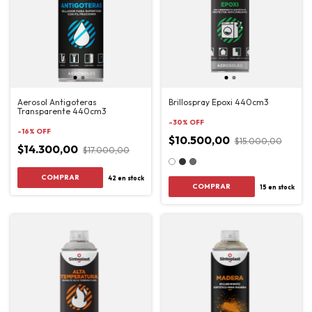
Aerosol Antigoteras
Brillospray Epoxi 440cm3
Transparente 440cm3
-
30
%
OFF
-
16
%
OFF
$10.500,00
$15.000,00
$14.300,00
$17.000,00
42
en stock
COMPRAR
15
en stock