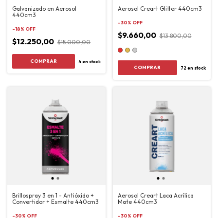
Galvanizado en Aerosol
Aerosol Creart Glitter 440cm3
440cm3
-
30
%
OFF
-
18
%
OFF
$9.660,00
$13.800,00
$12.250,00
$15.000,00
4
en stock
COMPRAR
72
en stock
Brillospray 3 en 1 - Antióxido +
Aerosol Creart Laca Acrílica
Convertidor + Esmalte 440cm3
Mate 440cm3
-
30
%
OFF
-
30
%
OFF