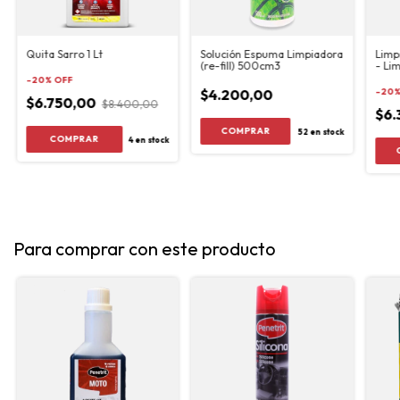
Quita Sarro 1 Lt
Solución Espuma Limpiadora
Limp
(re-fill) 500cm3
- Li
-
20
%
OFF
$4.200,00
-
20
$6.750,00
$8.400,00
$6.
52
en stock
4
en stock
Para comprar con este producto