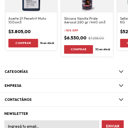
Aceite 2t Penetrit Moto
Silicona Vainilla Pride
Sell
100cm3
Aerosol 260 gr /440 cm3
KG
$3.805,00
-
10
%
OFF
$52
$6.530,00
$7.258,00
14
en stock
32
en stock
CATEGORÍAS
EMPRESA
CONTACTÁNOS
NEWSLETTER