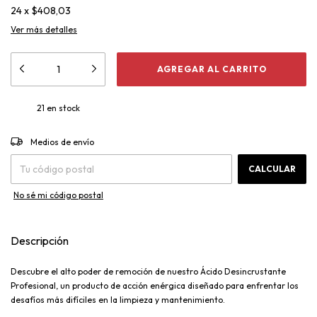
24
x
$408,03
Ver más detalles
21
en stock
CAMBIAR CP
Entregas para el CP:
Medios de envío
CALCULAR
No sé mi código postal
Descripción
Descubre el alto poder de remoción de nuestro Ácido Desincrustante
Profesional, un producto de acción enérgica diseñado para enfrentar los
desafíos más difíciles en la limpieza y mantenimiento.