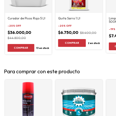
Curador de Pisos Rojo 5 Lt
Quita Sarro 1 Lt
Limp
500
-
20
%
OFF
-
20
%
OFF
-
19
%
$36.000,00
$6.750,00
$8.400,00
$7.
$44.800,00
2
en stock
13
en stock
Para comprar con este producto