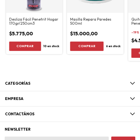
Desliza Fácil Penetrit Hogar
Masilla Repara Paredes
Quit
170gr/250cm3
500ml
Pene
$5.775,00
$15.000,00
-
19
%
$4.
10
en stock
6
en stock
CATEGORÍAS
EMPRESA
CONTACTÁNOS
NEWSLETTER