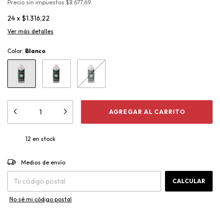
Precio sin impuestos
$8.677,69
24
x
$1.316,22
Ver más detalles
Color:
Blanco
12
en stock
CAMBIAR CP
Entregas para el CP:
Medios de envío
CALCULAR
No sé mi código postal