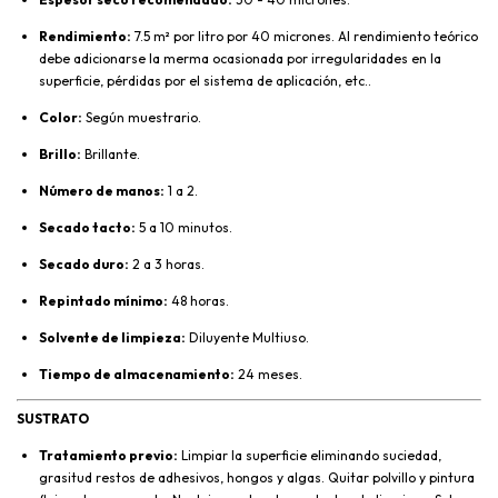
Rendimiento:
7.5 m² por litro por 40 micrones. Al rendimiento teórico
debe adicionarse la merma ocasionada por irregularidades en la
superficie, pérdidas por el sistema de aplicación, etc..
Color:
Según muestrario.
Brillo:
Brillante.
Número de manos:
1 a 2.
Secado tacto:
5 a 10 minutos.
Secado duro:
2 a 3 horas.
Repintado mínimo:
48 horas.
Solvente de limpieza:
Diluyente Multiuso.
Tiempo de almacenamiento:
24 meses.
SUSTRATO
Tratamiento previo:
Limpiar la superficie eliminando suciedad,
grasitud restos de adhesivos, hongos y algas. Quitar polvillo y pintura