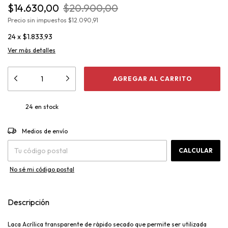
$14.630,00
$20.900,00
Precio sin impuestos
$12.090,91
24
x
$1.833,93
Ver más detalles
24
en stock
CAMBIAR CP
Entregas para el CP:
Medios de envío
CALCULAR
No sé mi código postal
Descripción
Laca Acrílica transparente de rápido secado que permite ser utilizada