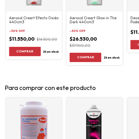
Aerosol Creart Efecto Óxido
Aerosol Creart Glow in The
Dese
440cm3
Dark 440cm3
Pod
-
30
%
OFF
-
30
%
OFF
$11
$11.550,00
$26.530,00
$16.500,00
$37.900,00
24
en stock
24
en stock
Para comprar con este producto