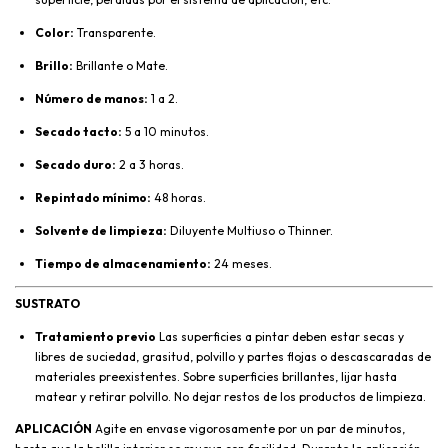
Color:
Transparente.
Brillo:
Brillante o Mate.
Número de manos:
1 a 2.
Secado tacto:
5 a 10 minutos.
Secado duro:
2 a 3 horas.
Repintado mínimo:
48 horas.
Solvente de limpieza:
Diluyente Multiuso o Thinner.
Tiempo de almacenamiento:
24 meses.
SUSTRATO
Tratamiento previo
Las superficies a pintar deben estar secas y
libres de suciedad, grasitud, polvillo y partes flojas o descascaradas de
materiales preexistentes. Sobre superficies brillantes, lijar hasta
matear y retirar polvillo. No dejar restos de los productos de limpieza.
APLICACIÓN
Agite en envase vigorosamente por un par de minutos,