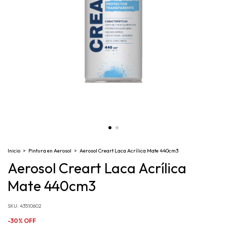
Inicio
>
Pintura en Aerosol
>
Aerosol Creart Laca Acrílica Mate 440cm3
Aerosol Creart Laca Acrílica
Mate 440cm3
SKU:
43510602
-
30
%
OFF