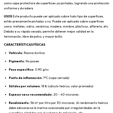
como capa protectora de superficies ya pintadas, logrando una protección
uniforme y duradera.
USOS
Este producto puede ser aplicado sobre todo tipo de superficies,
estén previamente pintadas o no. Puede ser aplicada sobre superficies
como: metales, vidrio, cerámica, madera, mimbre, plásticos, alfarería, etc.
Debido a su rápido secado, permite obtener mejor calidad en la
terminación, libre de polvo, y mayor brillo.
CARACTERÍSTICAS FÍSICAS
Vehículo:
Resina Acrilica.
Pigmento:
No posee.
Peso específico:
0.90 g/cc
Punto de inflamación:
7°C (copa cerrada)
Sólidos por volumen:
18 % (cálculo teórico, valor promedio).
Espesor seco recomendado:
20 - 40 micrones.
Rendimiento:
56 m² por litro por 30 micrones. Al rendimiento teórico
debe adicionarse la merma ocasionada por irregularidades en la
superficie, pérdidas por el sistema de aplicación, etc.