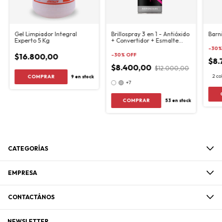
Gel Limpiador Integral
Brillospray 3 en 1 - Antióxido
Barn
Experto 5 Kg
+ Convertidor + Esmalte
440cm3
-
30
$16.800,00
-
30
%
OFF
$8.
$8.400,00
$12.000,00
2 co
9
en stock
+7
COMPRAR
53
en stock
CATEGORÍAS
EMPRESA
CONTACTÁNOS
NEWSLETTER